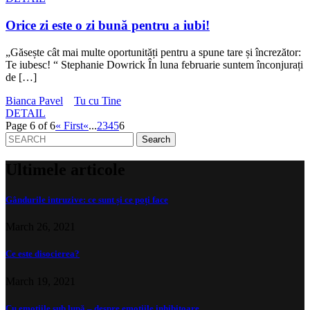
Orice zi este o zi bună pentru a iubi!
„Găsește cât mai multe oportunități pentru a spune tare și încrezător:
Te iubesc! “ Stephanie Dowrick În luna februarie suntem înconjurați
de […]
Bianca Pavel
Tu cu Tine
DETAIL
Page 6 of 6
« First
«
...
2
3
4
5
6
Search
for:
Ultimele articole
Gândurile intruzive: ce sunt și ce poți face
March 26, 2021
Ce este disocierea?
March 19, 2021
Cu emoțiile sub lupă – despre emoțiile inhibitoare