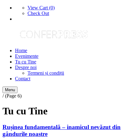
View Cart (0)
Check Out
Home
Evenimente
Tu cu Tine
Despre noi
Termeni și condiții
Contact
Menu
/ (Page 6)
Tu cu Tine
Rușinea fundamentală – inamicul nevăzut din
gândurile noastre