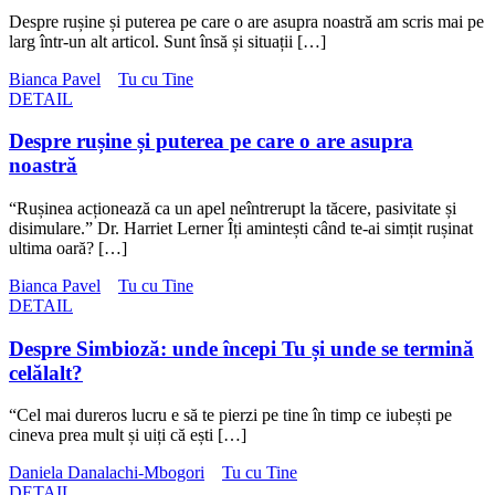
Despre rușine și puterea pe care o are asupra noastră am scris mai pe
larg într-un alt articol. Sunt însă și situații […]
Bianca Pavel
Tu cu Tine
DETAIL
Despre rușine și puterea pe care o are asupra
noastră
“Rușinea acționează ca un apel neîntrerupt la tăcere, pasivitate și
disimulare.” Dr. Harriet Lerner Îți amintești când te-ai simțit rușinat
ultima oară? […]
Bianca Pavel
Tu cu Tine
DETAIL
Despre Simbioză: unde începi Tu și unde se termină
celălalt?
“Cel mai dureros lucru e să te pierzi pe tine în timp ce iubești pe
cineva prea mult și uiți că ești […]
Daniela Danalachi-Mbogori
Tu cu Tine
DETAIL